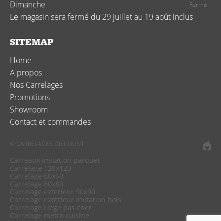
Dimanche
Fermé
Le magasin sera fermé du 29 juillet au 19 août inclus
SITEMAP
Home
A propos
Nos Carrelages
Promotions
Showroom
Contact et commandes
© CARRELAGES DISCOUNT
Carreaux imitation parquet
Carrelage 120x120
Carrelage 60x60
Carrelage 80x80
Carrelage extérieur 90x90
Carrelage extérieur imitation bois
Carrelage Liège pas cher
Carrelage metro cuisine