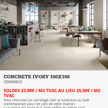
CONCRETE IVORY 100X100
CD893810
SOLDES 23,90€ / M2 TVAC AU LIEU 25,90€ / M2
TVAC
Vous cherchez un carrelage clair et lumineux au look
contemporain pour les sols de votre maison
La surface est mate et il imite l'effet du béton clair