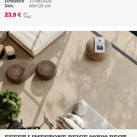
Échéance
31/08/2026
Dim.
60x120 cm
23.9 €
m²
TVAC