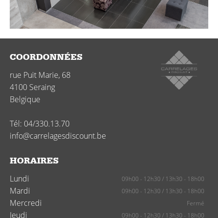
COORDONNÉES
rue Puit Marie, 68
4100
Seraing
Belgique
Tél:
04/330.13.70
info@carrelagesdiscount.be
HORAIRES
Lundi
09h00 - 12h30
/
13h30 - 18h00
Mardi
09h00 - 12h30
/
13h30 - 18h00
Mercredi
Fermé
Jeudi
09h00 - 12h30
/
13h30 - 18h00